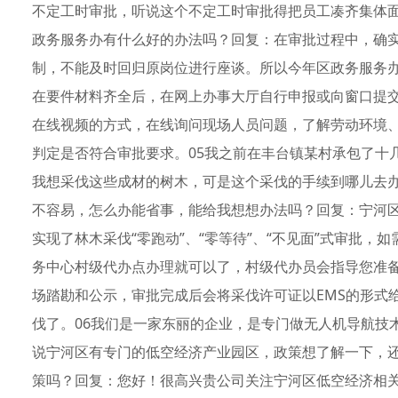
不定工时审批，听说这个不定工时审批得把员工凑齐集体
政务服务办有什么好的办法吗？回复：在审批过程中，确
制，不能及时回归原岗位进行座谈。所以今年区政务服务
在要件材料齐全后，在网上办事大厅自行申报或向窗口提
在线视频的方式，在线询问现场人员问题，了解劳动环境
判定是否符合审批要求。05我之前在丰台镇某村承包了十
我想采伐这些成材的树木，可是这个采伐的手续到哪儿去
不容易，怎么办能省事，能给我想想办法吗？回复：宁河区
实现了林木采伐“零跑动”、“零等待”、“不见面”式审批
务中心村级代办点办理就可以了，村级代办员会指导您准
场踏勘和公示，审批完成后会将采伐许可证以EMS的形式
伐了。06我们是一家东丽的企业，是专门做无人机导航技
说宁河区有专门的低空经济产业园区，政策想了解一下，
策吗？回复：您好！很高兴贵公司关注宁河区低空经济相