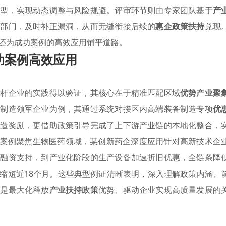
模型，实现动态调整与风险规避。评审环节则由专家团队基于
产
管部门，及时补正漏洞，从而无缝衔接后续的
惠企政策扶持
兑现
还为成功案例的高效应用铺平道路。
功案例高效应用
标杆企业的实践得以验证，其核心在于精准匹配区域
优势产业聚
备制造领军企业为例，其通过系统对接区内高端装备制造专项
优
改造奖励，更借助政策引导完成了上下游产业链的本地化整合，
型案例聚焦生物医药领域，某创新药企深度应用针对高新技术企
押融资支持，到产业化阶段的生产设备加速折旧优惠，全链条降
缩短近18个月。这些典型例证清晰表明，深入理解政策内涵、
，是最大化释放
产业扶持政策
优势、驱动企业实现高质量发展的