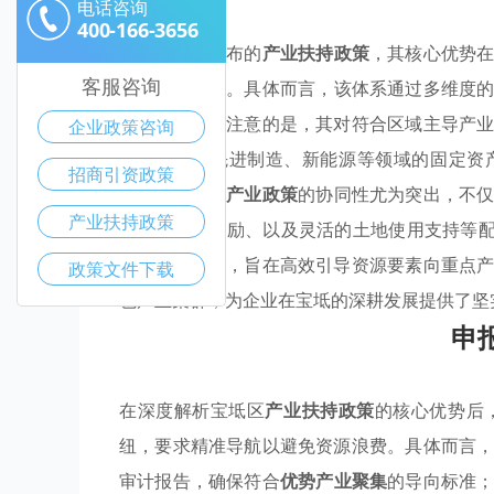
电话咨询
400-166-3656
宝坻区最新颁布的
产业扶持政策
，其核心优势
客服咨询
产业聚集
效应。具体而言，该体系通过多维度
险。尤其值得注意的是，其对符合区域主导产
企业政策咨询
拳，例如对先进制造、新能源等领域的固定资
招商引资政策
大。同时，该
产业政策
的协同性尤为突出，不
产业扶持政策
技成果转化激励、以及灵活的土地使用支持等配
系统化的设计，旨在高效引导资源要素向重点
政策文件下载
色产业集群，为企业在宝坻的深耕发展提供了坚
申
在深度解析宝坻区
产业扶持政策
的核心优势后
纽，要求精准导航以避免资源浪费。具体而言
审计报告，确保符合
优势产业聚集
的导向标准