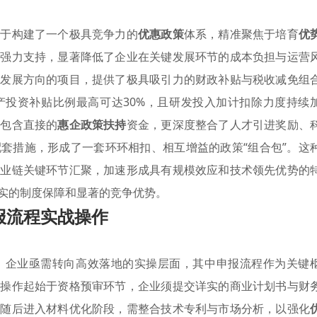
在于构建了一个极具竞争力的
优惠政策
体系，精准聚焦于培育
优
的强力支持，显著降低了企业在关键发展环节的成本负担与运营
业发展方向的项目，提供了极具吸引力的财政补贴与税收减免组
产投资补贴比例最高可达30%，且研发投入加计扣除力度持续
仅包含直接的
惠企政策扶持
资金，更深度整合了人才引进奖励、
套措施，形成了一套环环相扣、相互增益的政策“组合包”。这
产业链关键环节汇聚，加速形成具有规模效应和技术领先优势的
实的制度保障和显著的竞争优势。
报流程实战操作
，企业亟需转向高效落地的实操层面，其中申报流程作为关键
，操作起始于资格预审环节，企业须提交详实的商业计划书与财
；随后进入材料优化阶段，需整合技术专利与市场分析，以强化