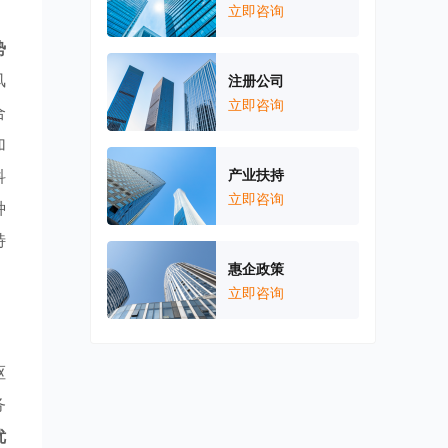
立即咨询
势
风
注册公司
立即咨询
合
加
科
产业扶持
立即咨询
种
特
惠企政策
立即咨询
枢
务
优